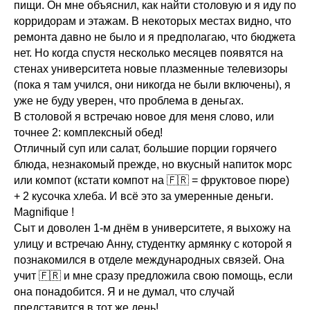
пищи. Он мне объяснил, как найти столовую и я иду по
корридорам и этажам. В некоторых местах видно, что
ремонта давно не было и я предполагаю, что бюджета
нет. Но когда спустя несколько месяцев появятся на
стенах университета новые плазменные телевизоры
(пока я там учился, они никогда не были включены), я
уже не буду уверен, что проблема в деньгах.
В столовой я встречаю новое для меня слово, или
точнее 2: комплексный обед!
Отличный суп или салат, большие порции горячего
блюда, незнакомый прежде, но вкусный напиток морс
или компот (кстати компот на 🇫🇷 = фруктовое пюре)
+ 2 кусочка хлеба. И всё это за умеренные деньги.
Magnifique !
Сыт и доволен 1-м днём в университете, я выхожу на
улицу и встречаю Анну, студентку армянку с которой я
познакомился в отделе международных связей. Она
учит 🇫🇷 и мне сразу предложила свою помощь, если
она понадобится. Я и не думал, что случай
представится в тот же день!